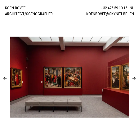
KOEN BOVÉE
+32 475 59 10 15
NL
ARCHITECT/SCENOGRAPHER
KOENBOVEE@SKYNET.BE
EN